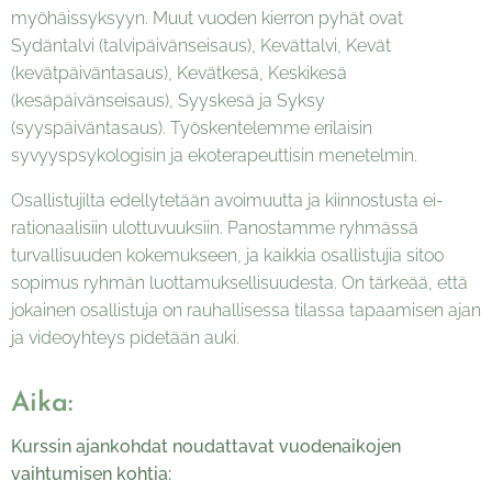
myöhäissyksyyn. Muut vuoden kierron pyhät ovat
Sydäntalvi (talvipäivänseisaus), Kevättalvi, Kevät
(kevätpäiväntasaus), Kevätkesä, Keskikesä
(kesäpäivänseisaus), Syyskesä ja Syksy
(syyspäiväntasaus). Työskentelemme erilaisin
syvyyspsykologisin ja ekoterapeuttisin menetelmin.
Osallistujilta edellytetään avoimuutta ja kiinnostusta ei-
rationaalisiin ulottuvuuksiin. Panostamme ryhmässä
turvallisuuden kokemukseen, ja kaikkia osallistujia sitoo
sopimus ryhmän luottamuksellisuudesta. On tärkeää, että
jokainen osallistuja on rauhallisessa tilassa tapaamisen ajan
ja videoyhteys pidetään auki.
Aika:
Kurssin ajankohdat noudattavat vuodenaikojen
vaihtumisen kohtia: