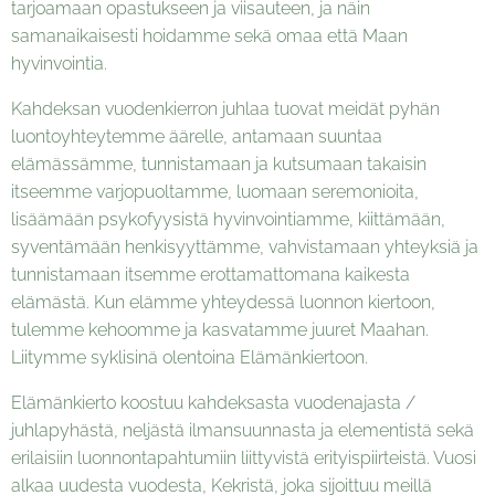
tarjoamaan opastukseen ja viisauteen, ja näin
samanaikaisesti hoidamme sekä omaa että Maan
hyvinvointia.
Kahdeksan vuodenkierron juhlaa tuovat meidät pyhän
luontoyhteytemme äärelle, antamaan suuntaa
elämässämme, tunnistamaan ja kutsumaan takaisin
itseemme varjopuoltamme, luomaan seremonioita,
lisäämään psykofyysistä hyvinvointiamme, kiittämään,
syventämään henkisyyttämme, vahvistamaan yhteyksiä ja
tunnistamaan itsemme erottamattomana kaikesta
elämästä. Kun elämme yhteydessä luonnon kiertoon,
tulemme kehoomme ja kasvatamme juuret Maahan.
Liitymme syklisinä olentoina Elämänkiertoon.
Elämänkierto koostuu kahdeksasta vuodenajasta /
juhlapyhästä, neljästä ilmansuunnasta ja elementistä sekä
erilaisiin luonnontapahtumiin liittyvistä erityispiirteistä. Vuosi
alkaa uudesta vuodesta, Kekristä, joka sijoittuu meillä