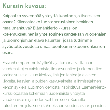
Kurssin kuvaus:
Kaipaatko syvempää yhteyttä luontoon ja itseesi sen
osana? Kiinnostaako luontoperustainen henkinen
maailmankuva? Elämänkierto -kurssi on
kokemuksellinen ja yhteisöllinen kahdeksan vuodenajan
ja luonnonjuhlan elävä kalenteri, jossa tutkimme
syväulottuvuudella omaa luontoamme luonnonkierron
osana.
Esivanhempamme käyttivät ajattomana karttanaan
vuodenaikojen vaihtumista, ilmansuuntien ja elementtien
ominaisuuksia, kuun kiertoa, lintujen lentoa ja eläinten
liikkeitä, kasvien ja puiden kasvuvaiheita ja ihmiseläimen
kehon syklejä. Luonnon kierrosta inspiroituva Elämänkierto-
kurssi opastaa kokemaan uudenlaista yhteyttä
vuodenaikoihin ja niiden vaihtumiseen. Kurssilla
tutustumme jokaiseen kahdeksaan vuodenaikaan ja niiden