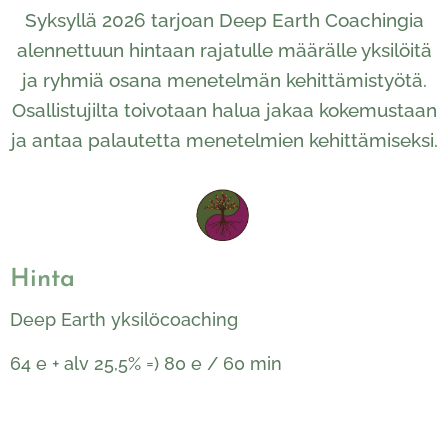
Syksyllä 2026 tarjoan Deep Earth Coachingia
alennettuun hintaan rajatulle määrälle yksilöitä
ja ryhmiä osana menetelmän kehittämistyötä.
Osallistujilta toivotaan halua jakaa kokemustaan
ja antaa palautetta menetelmien kehittämiseksi.
Hinta
Deep Earth yksilöcoaching
64 e + alv 25,5% =) 80 e / 60 min
1. tapaaminen 30 + 60 min (sis. maksuton info)