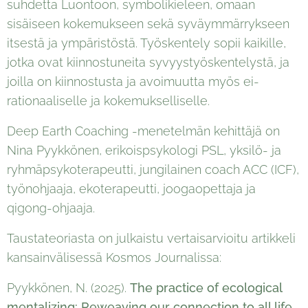
suhdetta Luontoon, symbolikieleen, omaan
sisäiseen kokemukseen sekä syväymmärrykseen
itsestä ja ympäristöstä. Työskentely sopii kaikille,
jotka ovat kiinnostuneita syvyystyöskentelystä, ja
joilla on kiinnostusta ja avoimuutta myös ei-
rationaaliselle ja kokemukselliselle.
Deep Earth Coaching -menetelmän kehittäjä on
Nina Pyykkönen, erikoispsykologi PSL, yksilö- ja
ryhmäpsykoterapeutti, jungilainen coach ACC (ICF),
työnohjaaja, ekoterapeutti, joogaopettaja ja
qigong-ohjaaja.
Taustateoriasta on julkaistu vertaisarvioitu artikkeli
kansainvälisessä Kosmos Journalissa:
Pyykkönen, N. (2025).
The practice of ecological
mentalizing: Reweaving our connection to all life
.